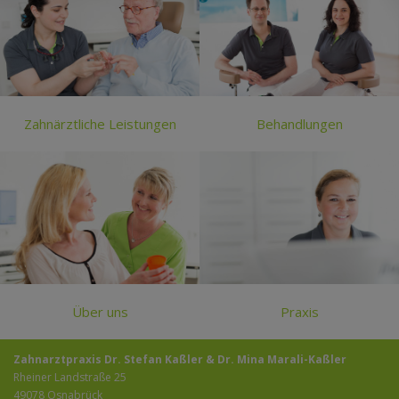
Zahnärztliche Leistungen
Behandlungen
Über uns
Praxis
Zahnarztpraxis Dr. Stefan Kaßler & Dr. Mina Marali-Kaßler
Rheiner Landstraße 25
49078 Osnabrück