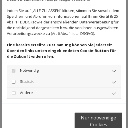
Indem Sie auf „ALLE ZULASSEN" klicken, stimmen Sie sowohl dem
Zahnersatz
Speichern und Abrufen von Informationen auf Ihrem Gerät (§ 25
Abs. 1 TDDDG) sowie der anschließenden Datenverarbeitung für
die nachfolgend dargestellten bzw. die von Ihnen ausgewählten
Kiefergelenksbehandlung
Verarbeitungszwecke zu (Art 6 Abs. 1 lit. a. DSGVO).
Eine bereits erteilte Zustimmung können Sie jederzeit
über den links unten eingeblendeten Cookie-Button für
Die ganze Welt der zahnmedizinischen
die Zukunft widerrufen.
Behandlungen
Notwendig
Statistik
Andere
Nur notwendige
Cookies