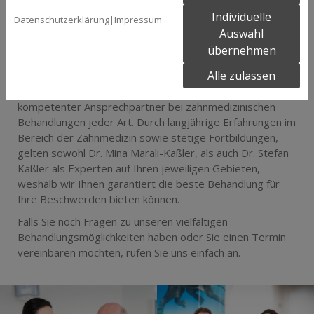
Individuelle
Datenschutzerklärung
|
Impressum
Auswahl
übernehmen
Von der
professionellen Zahnreinigung (PZR)
bis hin
Alle zulassen
Wurzelbehandlung
oder
Paradontitisbehandlung
: Die
Zahnarztpraxis Marali & Kassler in Osnabrück ist Ihr
kompetenter Ansprechpartner bei zahnmedizinischen
Behandlungen jeder Art. Durch langjährige Erfahrungen im
Bereich der Zahnmedizin sowie stetige Fortbildungen,
gelten sowohl Dr. Mina Marali-Kaßler, als auch Dr. Stefan
Kaßler als Experten auf Ihren jeweiligen Gebieten,
weshalb wir Ihnen garantiert die beste Behandlung für
Ihre Beschwerden bieten können.
Falls Sie noch Fragen zu unseren vielfältigen
Behandlungsmöglichkeiten haben oder Sie einen Termin
vereinbaren möchten, rufen Sie uns einfach an.