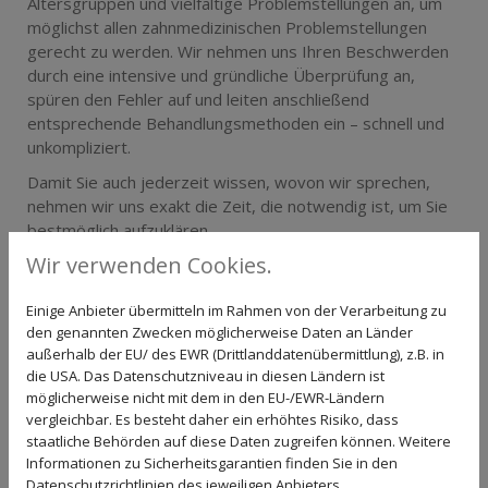
Altersgruppen und vielfältige Problemstellungen an, um
möglichst allen zahnmedizinischen Problemstellungen
gerecht zu werden. Wir nehmen uns Ihren Beschwerden
durch eine intensive und gründliche Überprüfung an,
spüren den Fehler auf und leiten anschließend
entsprechende Behandlungsmethoden ein – schnell und
unkompliziert.
Damit Sie auch jederzeit wissen, wovon wir sprechen,
nehmen wir uns exakt die Zeit, die notwendig ist, um Sie
bestmöglich aufzuklären.
Wir verwenden Cookies.
Einige Anbieter übermitteln im Rahmen von der Verarbeitung zu
Wurzelbehandlung
den genannten Zwecken möglicherweise Daten an Länder
außerhalb der EU/ des EWR (Drittlanddatenübermittlung), z.B. in
die USA. Das Datenschutzniveau in diesen Ländern ist
Parodontitisbehandlung
möglicherweise nicht mit dem in den EU-/EWR-Ländern
vergleichbar. Es besteht daher ein erhöhtes Risiko, dass
staatliche Behörden auf diese Daten zugreifen können. Weitere
Informationen zu Sicherheitsgarantien finden Sie in den
Zahnaufhellung
Datenschutzrichtlinien des jeweiligen Anbieters.