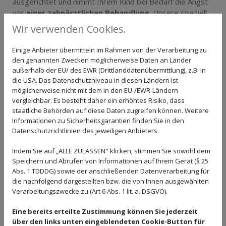
ausgerichtet und nimmt Ihrem Kind bei Bedarf die Angst
vor
einer zahnärztlichen Behandlung
. Unsere speziell
ausgebildeten Prophylaxe-Assistentinnen klären
Wir verwenden Cookies.
kindgerecht über die richtige Mundpflege auf, geben
Tipps
zur Zahngesunden Ernährung und üben gemeinsam
Einige Anbieter übermitteln im Rahmen von der Verarbeitung zu
mit Ihren Kindern das selbständige und richtige
den genannten Zwecken möglicherweise Daten an Länder
Zähneputzen.
außerhalb der EU/ des EWR (Drittlanddatenübermittlung), z.B. in
die USA. Das Datenschutzniveau in diesen Ländern ist
In der Welt der Zähne gibt es viel zu entdecken, so wird
möglicherweise nicht mit dem in den EU-/EWR-Ländern
der Zahnarztbesuch bei uns manchmal sogar zum kleinen
vergleichbar. Es besteht daher ein erhöhtes Risiko, dass
Abenteuer.
staatliche Behörden auf diese Daten zugreifen können. Weitere
Informationen zu Sicherheitsgarantien finden Sie in den
Datenschutzrichtlinien des jeweiligen Anbieters.
Regelmäßige Kontrolle für starke Kinderzähne
Indem Sie auf „ALLE ZULASSEN" klicken, stimmen Sie sowohl dem
Speichern und Abrufen von Informationen auf Ihrem Gerät (§ 25
Abs. 1 TDDDG) sowie der anschließenden Datenverarbeitung für
die nachfolgend dargestellten bzw. die von Ihnen ausgewählten
Verarbeitungszwecke zu (Art 6 Abs. 1 lit. a. DSGVO).
Eine bereits erteilte Zustimmung können Sie jederzeit
über den links unten eingeblendeten Cookie-Button für