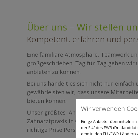
Über uns – Wir stellen un
Kompetent, erfahren und per
Eine familiäre Atmosphäre, Teamwork und
großgeschrieben. Tag für Tag geben wir 
anbieten zu können.
Bei uns handelt es sich nicht nur einfac
gewährleisten wir, dass unsere Mitarbei
bieten können.
Wir verwenden Cook
Unser größtes Anliegen ist es, Sie und Ih
Zahnarztpraxis in Osnabrück steht nicht 
Einige Anbieter übermitteln 
der EU/ des EWR (Drittlanddate
richtige Prise Persönlichkeit und Vertraue
dem in den EU-/EWR-Ländern ve