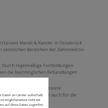
tpraxis Marali & Kassler in Osnabrück
in sämtlichen Bereichen der Zahnmedizin
ag. Durch regelmäßige Fortbildungen
Ihnen die bestmöglichen Behandlungen
Zähne zu unterstützen. Unsere
und Behandlung, sondern auch für die
se Daten an Länder außerhalb
ist möglicherweise nicht mit
den auf diese Daten zugreifen