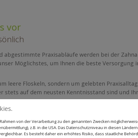
s vor
sönlich
 abgestimmte Praxisabläufe werden bei der Zahnarz
unser Möglichstes, um Ihnen die beste Versorgung 
h um leere Floskeln, sondern um gelebten Praxisallt
ter stets auf dem neusten Kenntnisstand sind und 
ies.
re Familien langfristig bei der Erhaltung gesunder 
erst seit gestern für eine hervorragende Beratung 
im Rahmen von der Verarbeitung zu den genannten Zwecken möglicherwei
nübermittlung), z.B. in die USA. Das Datenschutzniveau in diesen Ländern 
n.
rgleichbar. Es besteht daher ein erhöhtes Risiko, dass staatliche Behör